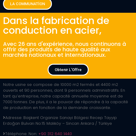
LA COMMUNATİON
Dans la fabrication de
conduction en acier, ​
Avec 26 ans d'expérience, nous continuons à
offrir des produits de haute qualité aux
marchés nationaux et internationaux.
Obtenir L'Offre
Notre usine se compose de 10000 m2 fermés et 4400 m2
ouverts et 90 personnes, dont 9 personnels administratifs. En
tant qu’entreprise, notre capacité annuelle moyenne est de
7000 tonnes. De plus, il a le pouvoir de répondre à la capacité
de production en fonction de la demande croissante.
Adresse:
Başkent Organize Sanayi Bölgesi Recep Tayyip
Erdoğan Bulvarı No:15 Malıköy – Sincan Ankara / Türkiye
Téléphone. Non:
+90 312 640 1440